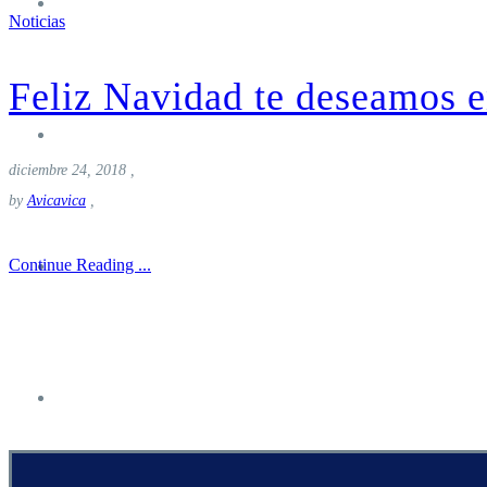
Nosotros
Noticias
Feliz Navidad te deseamos 
Turismo
diciembre 24, 2018
,
by
Avicavica
,
Donde Alojarse
Continue Reading ...
Noticias