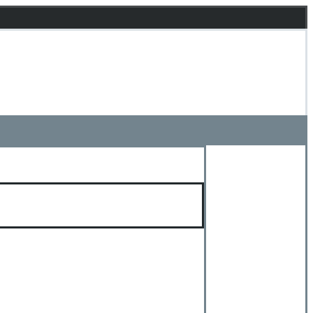
 . . . . . . . . . . . . . . . . . . . . . . . . . . . . . . . . . . . .