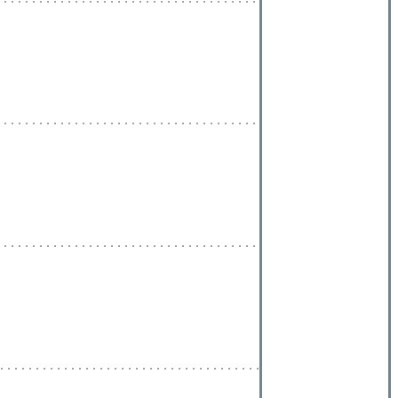
 . . . . . . . . . . . . . . . . . . . . . . . . . . . . . . . . . . . .
 . . . . . . . . . . . . . . . . . . . . . . . . . . . . . . . . . . . .
. . . . . . . . . . . . . . . . . . . . . . . . . . . . . . . . . . . . .