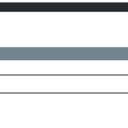
 . . . . . . . . . . . . . . . . . . . . . . . . . . . . . . . . . . . . . . . . . . . . . . . . . . . . . . . .