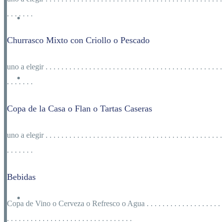
. . . . . . .
Nosotros
Churrasco Mixto con Criollo o Pescado
uno a elegir
. . . . . . . . . . . . . . . . . . . . . . . . . . . . . . . . . . . . . . . . . . . . .
Turismo
. . . . . . .
Copa de la Casa o Flan o Tartas Caseras
uno a elegir
. . . . . . . . . . . . . . . . . . . . . . . . . . . . . . . . . . . . . . . . . . . . .
Donde Alojarse
. . . . . . .
Bebidas
Noticias
Copa de Vino o Cerveza o Refresco o Agua
. . . . . . . . . . . . . . . . . . . 
. . . . . . . . . . . . . . . . . . . . . . . . . . . . . . . .