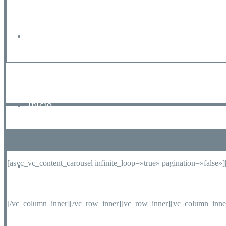
Reservas
Inicio
[asvc_vc_content_carousel infinite_loop=»true» pagination=»false
Carta
[/vc_column_inner][/vc_row_inner][vc_row_inner][vc_column_inne